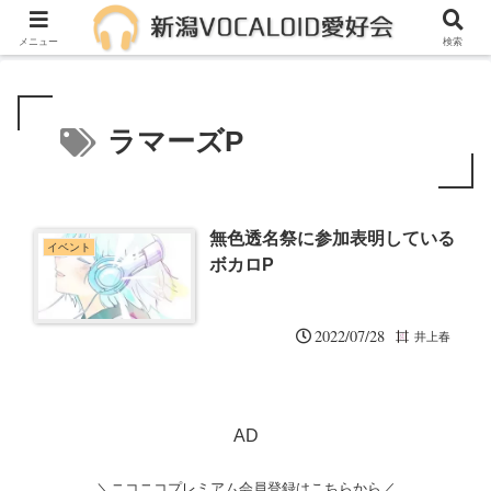
メンバー募集中！一緒に活動しませんか？
メニュー
検索
ラマーズP
無色透名祭に参加表明している
イベント
ボカロP
2022/07/28
井上春
AD
＼ニコニコプレミアム会員登録はこちらから／