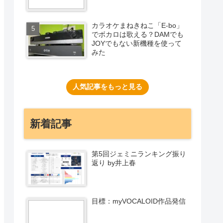
カラオケまねきねこ「E-bo」
でボカロは歌える？DAMでも
JOYでもない新機種を使って
みた
人気記事をもっと見る
新着記事
第5回ジェミニランキング振り
返り by井上春
目標：myVOCALOID作品発信