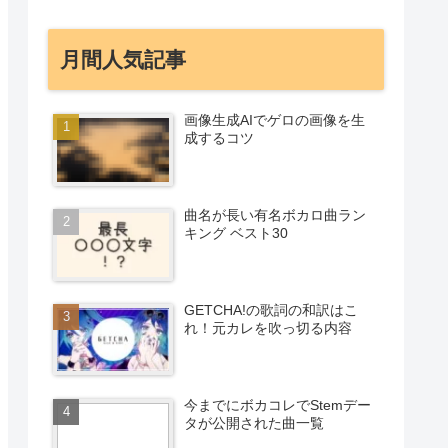
月間人気記事
画像生成AIでゲロの画像を生
成するコツ
曲名が長い有名ボカロ曲ラン
キング ベスト30
GETCHA!の歌詞の和訳はこ
れ！元カレを吹っ切る内容
今までにボカコレでStemデー
タが公開された曲一覧