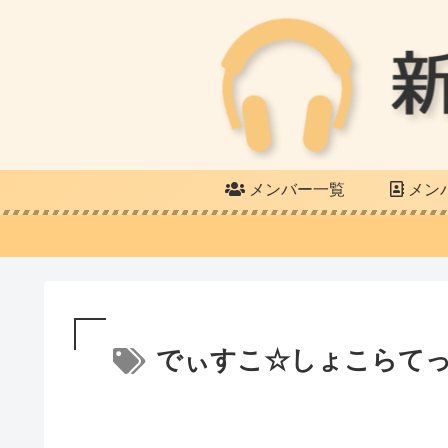
メンバー一覧
メン
でぃすこ☆しょこらて