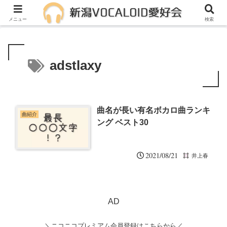
メンバー募集中！一緒に活動しませんか？
メニュー
検索
adstlaxy
曲名が長い有名ボカロ曲ランキ
曲紹介
ング ベスト30
2021/08/21
井上春
AD
＼ニコニコプレミアム会員登録はこちらから／