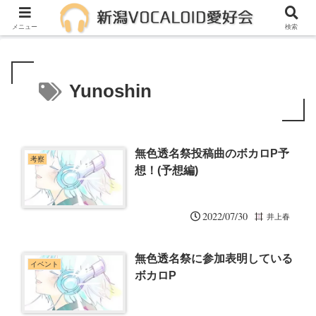
メンバー募集中！一緒に活動しませんか？
メニュー
検索
Yunoshin
無色透名祭投稿曲のボカロP予
考察
想！(予想編)
2022/07/30
井上春
無色透名祭に参加表明している
イベント
ボカロP