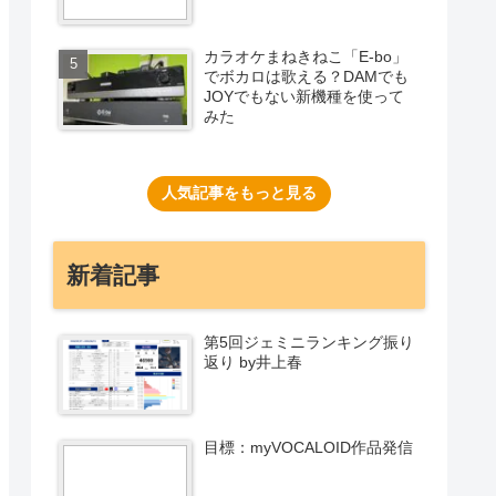
カラオケまねきねこ「E-bo」
でボカロは歌える？DAMでも
JOYでもない新機種を使って
みた
人気記事をもっと見る
新着記事
第5回ジェミニランキング振り
返り by井上春
目標：myVOCALOID作品発信