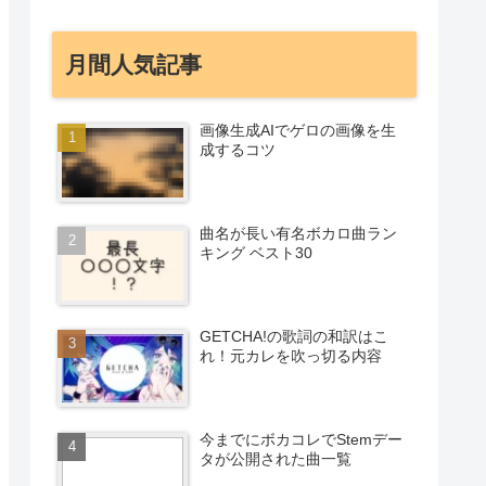
月間人気記事
画像生成AIでゲロの画像を生
成するコツ
曲名が長い有名ボカロ曲ラン
キング ベスト30
GETCHA!の歌詞の和訳はこ
れ！元カレを吹っ切る内容
今までにボカコレでStemデー
タが公開された曲一覧