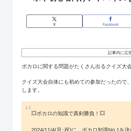
X
Facebook
記事内に広
ボカロに関する問題がたくさん出るクイズ大
クイズ大会自体にも初めての参加だったので
します。
💥ボカロの知識で真剣勝負！💥
2024/11/4(月･祝)に、ボカロ知識No.