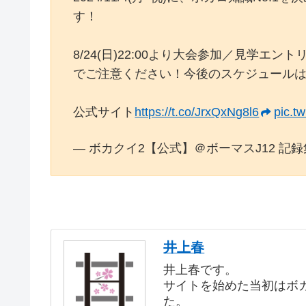
す！
8/24(日)22:00より大会参加／見学
でご注意ください！今後のスケジュール
公式サイト
https://t.co/JrxQxNg8l6
pic.t
— ボカクイ2【公式】＠ボーマスJ12 記録集頒布 
井上春
井上春です。
サイトを始めた当初はボ
た。