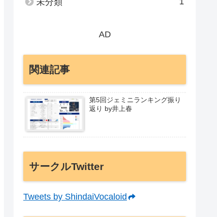
1
未分類
AD
関連記事
第5回ジェミニランキング振り
返り by井上春
サークルTwitter
Tweets by ShindaiVocaloid