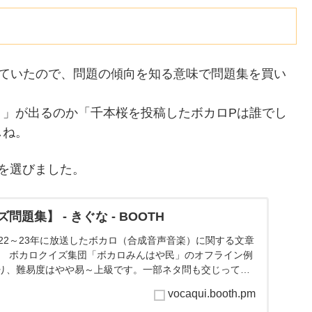
されていたので、問題の傾向を知る意味で問題集を買い
？」が出るのか「千本桜を投稿したボカロPは誰でし
しね。
を選びました。
題集】 - きぐな - BOOTH
22～23年に放送したボカロ（合成音声音楽）に関する文章
。 ボカロクイズ集団「ボカロみんはや民」のオフライン例
り、難易度はやや易～上級です。一部ネタ問も交じってい
...
vocaqui.booth.pm