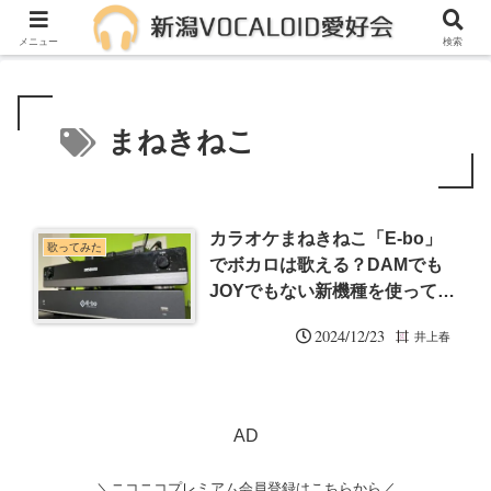
メンバー募集中！一緒に活動しませんか？
メニュー
検索
まねきねこ
カラオケまねきねこ「E-bo」
歌ってみた
でボカロは歌える？DAMでも
JOYでもない新機種を使ってみ
た
2024/12/23
井上春
AD
＼ニコニコプレミアム会員登録はこちらから／