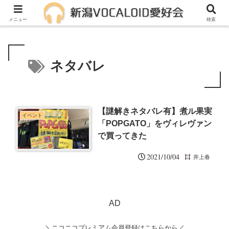
メンバー募集中！一緒に活動しませんか？
メニュー
検索
ネタバレ
【謎解きネタバレ有】煮ル果実
イベント
「POPGATO」をヴィレヴァン
で買ってきた
2021/10/04
井上春
AD
＼ニコニコプレミアム会員登録はこちらから／