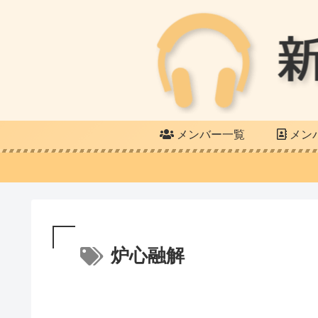
メンバー一覧
メン
炉心融解