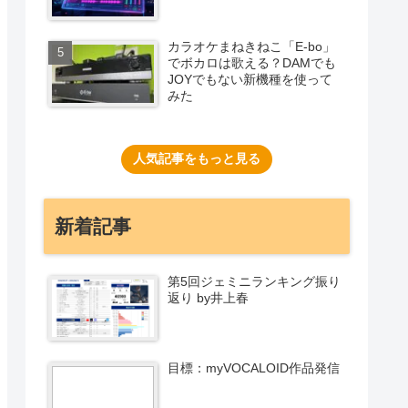
カラオケまねきねこ「E-bo」
でボカロは歌える？DAMでも
JOYでもない新機種を使って
みた
人気記事をもっと見る
新着記事
第5回ジェミニランキング振り
返り by井上春
目標：myVOCALOID作品発信