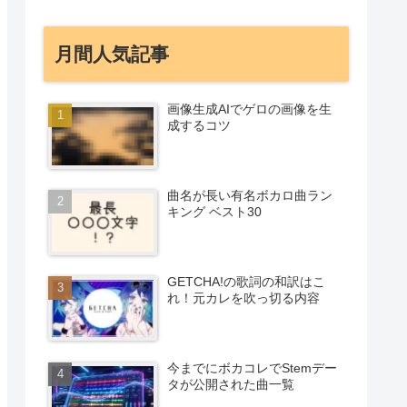
月間人気記事
画像生成AIでゲロの画像を生
成するコツ
曲名が長い有名ボカロ曲ラン
キング ベスト30
GETCHA!の歌詞の和訳はこ
れ！元カレを吹っ切る内容
今までにボカコレでStemデー
タが公開された曲一覧