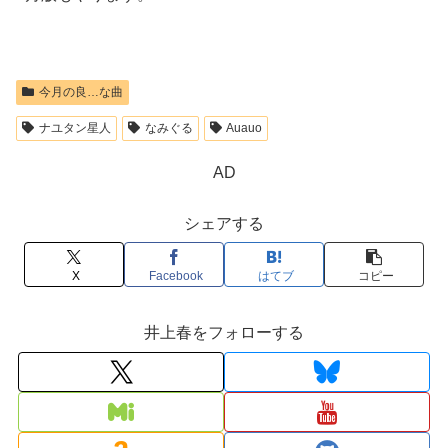
今月の良…な曲
ナユタン星人
なみぐる
Auauo
AD
シェアする
X
Facebook
はてブ
コピー
井上春をフォローする