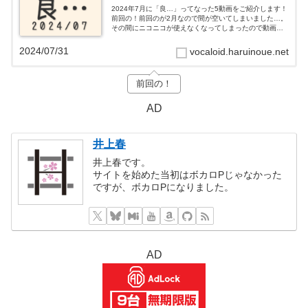
2024年7月に「良…」ってなった5動画をご紹介します！
前回の！前回のが2月なので間が空いてしまいました…。
その間にニコニコが使えなくなってしまったので動画も
YouTubeです。ろーある「未練タラレバ」良…ろーある
さんお久しぶり未練タラレバ...
2024/07/31
vocaloid.haruinoue.net
前回の！
AD
井上春
井上春です。
サイトを始めた当初はボカロPじゃなかった
ですが、ボカロPになりました。
AD