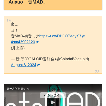
Auauo「音MAD」
良…
ヨ！
音MAD/初音ミク
https://t.co/DH1OPedyX3
#sm43902120
(井上春)
— 新潟VOCALOID愛好会 (@ShindaiVocaloid)
August 6, 2024