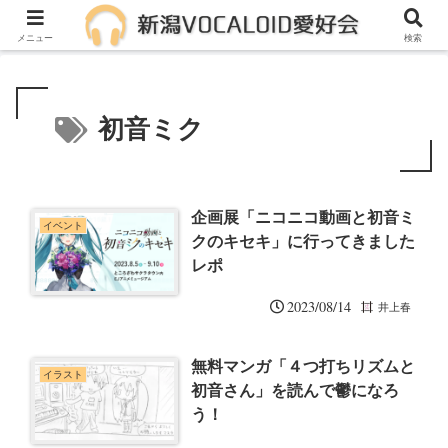
メンバー募集中！一緒に活動しませんか？
メニュー
検索
初音ミク
企画展「ニコニコ動画と初音ミ
イベント
クのキセキ」に行ってきました
レポ
2023/08/14
井上春
無料マンガ「４つ打ちリズムと
イラスト
初音さん」を読んで鬱になろ
う！