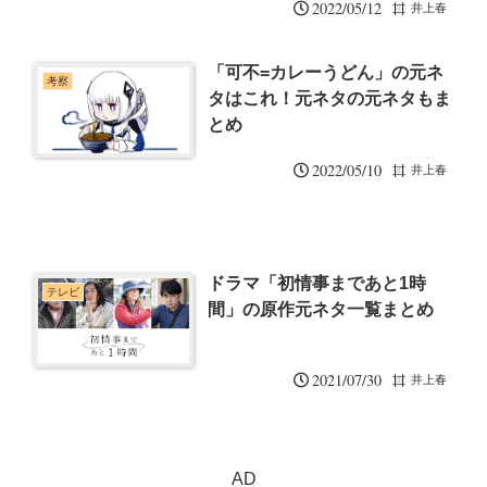
2022/05/12
井上春
「可不=カレーうどん」の元ネ
考察
タはこれ！元ネタの元ネタもま
とめ
2022/05/10
井上春
ドラマ「初情事まであと1時
テレビ
間」の原作元ネタ一覧まとめ
2021/07/30
井上春
AD