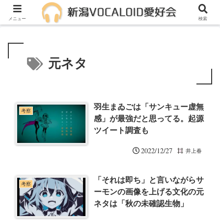
メンバー募集中！一緒に活動しませんか？
メニュー
検索
元ネタ
羽生まゐごは「サンキュー虚無
考察
感」が最強だと思ってる。起源
ツイート調査も
2022/12/27
井上春
「それは即ち」と言いながらサ
考察
ーモンの画像を上げる文化の元
ネタは「秋の未確認生物」