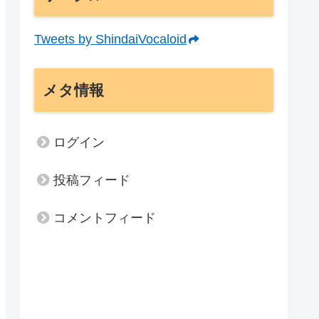
Tweets by ShindaiVocaloid
メタ情報
ログイン
投稿フィード
コメントフィード