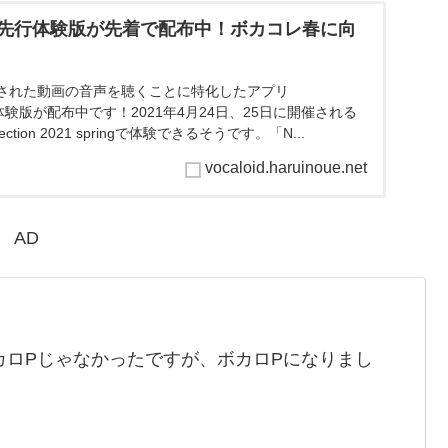
」の先行体験版が先着で配布中！ボカコレ春に向
された動画の音声を聴くことに特化したアプリ
行体験版が配布中です！2021年4月24日、25日に開催される
llection 2021 springで体験できるそうです。「N...
vocaloid.haruinoue.net
AD
カロPじゃなかったですが、ボカロPになりまし