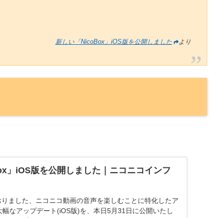
新しい「NicoBox」iOS版を公開しました
より
Box」iOS版を公開しました｜ニコニコインフ
おりました、ニコニコ動画の音声を楽しむことに特化したア
の大幅なアップデート(iOS版)を、本日5月31日に公開いたし