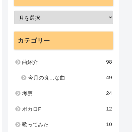
カテゴリー
98
曲紹介
49
今月の良…な曲
24
考察
12
ボカロP
10
歌ってみた