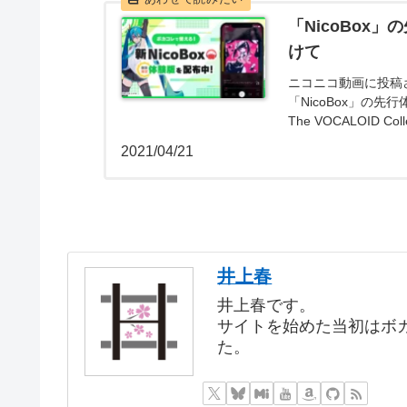
「NicoBox
けて
ニコニコ動画に投稿
「NicoBox」の先
The VOCALOID Co
2021/04/21
井上春
井上春です。
サイトを始めた当初はボ
た。