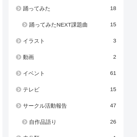
18
踊ってみた
15
踊ってみたNEXT課題曲
3
イラスト
2
動画
61
イベント
15
テレビ
47
サークル活動報告
26
自作品語り