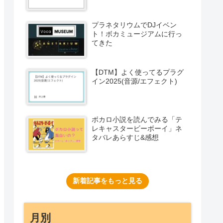
プラネタリウムでDJイベン
ト！ボカミュージアムに行っ
てきた
【DTM】よく使ってるプラグ
イン2025(音源/エフェクト)
ボカロ小説を読んでみる「テ
レキャスタービーボーイ」ネ
タバレあらすじ&感想
新着記事をもっと見る
月別