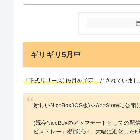
ギリギリ5月中
「正式リリースは5月を予定」
とされていまし
新しいNicoBox(iOS版)をAppStoreに
(既存NicoBoxのアップデートとしての配信
ビメドレー」機能ほか、大幅に進化したNi