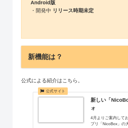
Android版
・開発中
リリース時期未定
新機能は？
公式による紹介はこちら。
新しい「Nico
ォ
4月よりご案内して
プリ「NicoBox」