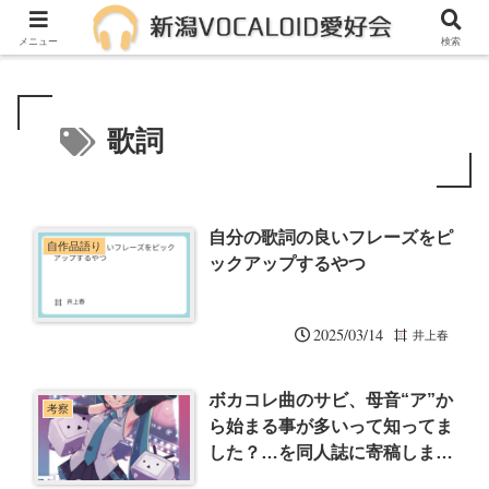
メンバー募集中！一緒に活動しませんか？
メニュー
検索
歌詞
自分の歌詞の良いフレーズをピ
自作品語り
ックアップするやつ
2025/03/14
井上春
ボカコレ曲のサビ、母音“ア”か
考察
ら始まる事が多いって知ってま
した？…を同人誌に寄稿しまし
た