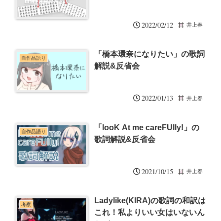
2022/02/12
井上春
「橋本環奈になりたい」の歌詞
自作品語り
解説&反省会
2022/01/13
井上春
「looK At me careFUlly!」の
自作品語り
歌詞解説&反省会
2021/10/15
井上春
Ladylike(KIRA)の歌詞の和訳は
考察
これ！私よりいい女はいないん