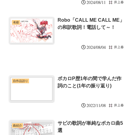
2024/08/11
井上春
Robo「CALL ME CALL ME」
考察
の和訳歌詞！電話して～！
2024/08/04
井上春
ボカロP歴1年の間で学んだ作
自作品語り
詞のこと(1年の振り返り)
2022/11/08
井上春
サビの歌詞が単純なボカロ曲5
曲紹介
選