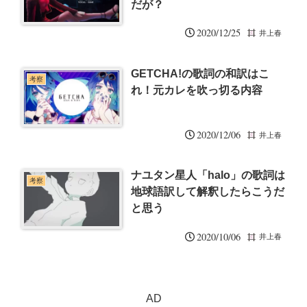
だが？
2020/12/25
井上春
GETCHA!の歌詞の和訳はこ
考察
れ！元カレを吹っ切る内容
2020/12/06
井上春
ナユタン星人「halo」の歌詞は
考察
地球語訳して解釈したらこうだ
と思う
2020/10/06
井上春
AD