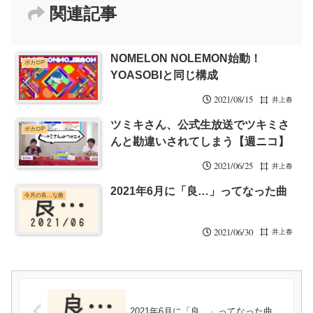
関連記事
NOMELON NOLEMON始動！
ボカロP
YOASOBIと同じ構成
2021/08/15
井上春
ツミキさん、公式生放送でツキミさ
ボカロP
んと勘違いされてしまう【週ニコ】
2021/06/25
井上春
2021年6月に「良…」ってなった曲
今月の良…な曲
2021/06/30
井上春
2021年6月に「良…」ってなった曲