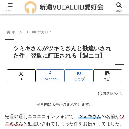
メンバー募集中！一緒に活動しませんか？
メニュー
検索
ホーム
ボカロP
ツミキさんがツキミさんと勘違いされ
た件、翌週に訂正される【週ニコ】
X
Facebook
はてブ
コピー
2021/07/02
記事内に広告が含まれています。
先週の週刊ニコニコインフォにて、
ツミキさん
の名前が
ツ
キミさん
と勘違いされてしまった件をお伝えしてました。