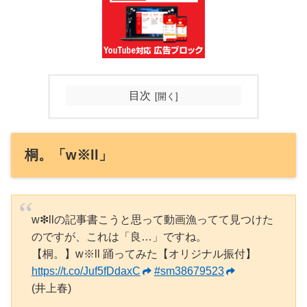
目次
桐。「w※ll」
w❇︎llの記事書こうと思って動画漁ってて見つけた
のですが、これは「良…」ですね。
【桐。】w※ll 踊ってみた【オリジナル振付】
https://t.co/Juf5fDdaxC
#sm38679523
(井上春)