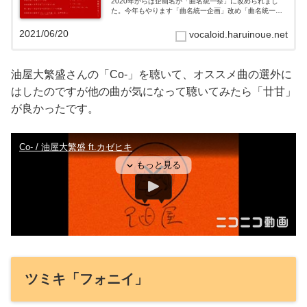
2020年からは企画名が「曲名統一祭」に改められまし
た。今年もやります「曲名統一企画」改め「曲名統一
祭」タイトルは『Co-』です。接頭辞です。各々が考える
『Co-』を作りましょう。投...
2021/06/20
vocaloid.haruinoue.net
油屋大繁盛さんの「Co-」を聴いて、オススメ曲の選外に
はしたのですが他の曲が気になって聴いてみたら「廿甘」
が良かったです。
ツミキ「フォニイ」