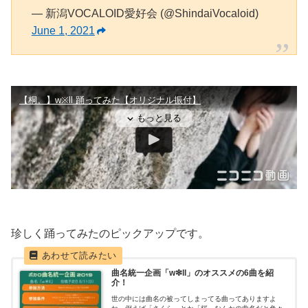
— 新潟VOCALOID愛好会 (@ShindaiVocaloid)
June 1, 2021
珍しく踊ってみたのピックアップです。
曲名統一企画「w❇︎ll」のオススメの6曲を紹
介！
世の中には曲名の被ってしまってる曲ってありますよ