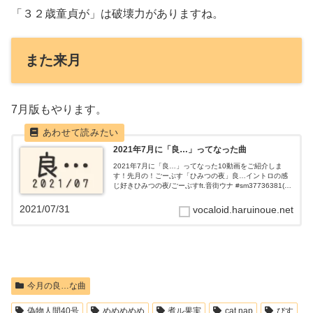
「３２歳童貞が」は破壊力がありますね。
また来月
7月版もやります。
2021年7月に「良…」ってなった曲
2021年7月に「良…」ってなった10動画をご紹介しま
す！先月の！ごーぶす「ひみつの夜」良…イントロの感
じ好きひみつの夜/ごーぶすft.音街ウナ #sm37736381(井
上春)— 新潟VOCALOID愛好会 (@ShindaiVocalo...
2021/07/31
vocaloid.haruinoue.net
今月の良…な曲
偽物人間40号
めめめめめ
煮ル果実
cat nap
びす