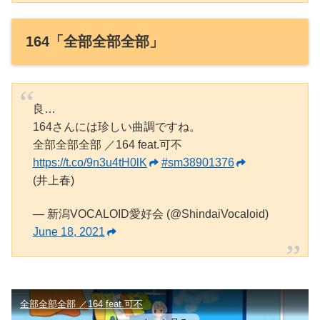
164「全部全部全部」
良…
164さんには珍しい曲調ですね。
全部全部全部 ／164 feat.可不
https://t.co/9n3u4tH0lK
#sm38901376
(井上春)
— 新潟VOCALOID愛好会 (@ShindaiVocaloid)
June 18, 2021