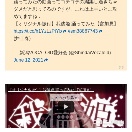
踊ってみたの動画ってゴテゴテの編集し過ぎちゃ
ダメだと思ってるのですが、これは上手いとこ攻
めてますね…
【オリジナル振付】我儘姫 踊ってみた【富加見】
https://t.co/h1YzLzPiYb
#sm38867743
(井上春)
— 新潟VOCALOID愛好会 (@ShindaiVocaloid)
June 12, 2021