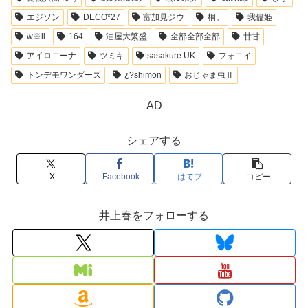
エジソン
DECO*27
富加見ジウ
桐。
我儘姫
w※ll
164
油屋大繁盛
全部全部全部
廿甘
アイロニーナ
ツミキ
sasakure.‌UK
フォニイ
トンデモワンダーズ
¿?shimon
おじゃま虫Ⅱ
AD
シェアする
X
Facebook
はてブ
コピー
井上春をフォローする