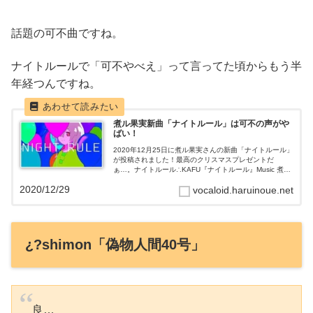
話題の可不曲ですね。
ナイトルールで「可不やべえ」って言ってた頃からもう半
年経つんですね。
煮ル果実新曲「ナイトルール」は可不の声がや
ばい！
2020年12月25日に煮ル果実さんの新曲「ナイトルール」
が投稿されました！最高のクリスマスプレゼントだ
ぁ…。ナイトルール∴KAFU『ナイトルール』Music 煮ル
果実Movie buōyMastering 中村リョーマトラフィック・
2020/12/29
vocaloid.haruinoue.net
ジャム...
¿?shimon「偽物人間40号」
良…