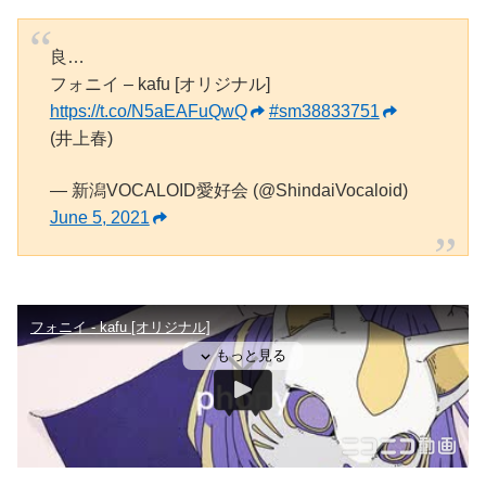
良…
フォニイ – kafu [オリジナル]
https://t.co/N5aEAFuQwQ
#sm38833751
(井上春)
— 新潟VOCALOID愛好会 (@ShindaiVocaloid)
June 5, 2021