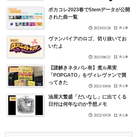
ボカコレ2023春でStemデータが公開
イベント
された曲一覧
2023/01/28
井上春
ヴァンパイアのロゴ、切り抜いてお
曲紹介
いたよ
2021/06/21
井上春
【謎解きネタバレ有】煮ル果実
イベント
「POPGATO」をヴィレヴァンで買
ってきた
2021/10/04
井上春
油屋大繁盛「だいなし」に出てくる
考察
日付は何年なのか予想メモ
2022/10/28
井上春