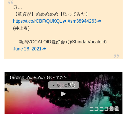
良…
【童貞が】めめめめめ【歌ってみた】
https://t.co/rCBFtQUKQL
#sm38944263
(井上春)
— 新潟VOCALOID愛好会 (@ShindaiVocaloid)
June 28, 2021