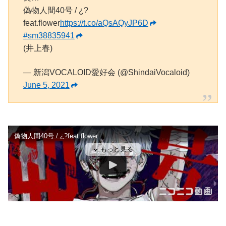
偽物人間40号 / ¿?
feat.flower
https://t.co/aQsAQyJP6D
#sm38835941
(井上春)
— 新潟VOCALOID愛好会 (@ShindaiVocaloid)
June 5, 2021