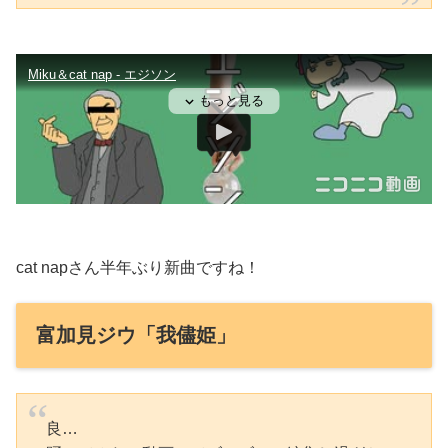
cat napさん半年ぶり新曲ですね！
富加見ジウ「我儘姫」
良…