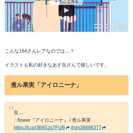
こんな164さんレアなのでは…？
イラストも私の好きなあす缶さんで嬉しいです。
煮ル果実「アイロニーナ」
良…
∴flower『アイロニーナ』 / 煮ル果実
https://t.co/3B9Szs7FUB
#sm38898377