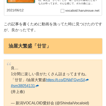
ね。例えば「さくら」とか「桜」なんかの曲名だと色々
な人が作ってます。そんな感じで、ボカロ曲には
「w❇︎ll」という曲名の曲が30曲以上あります。4文字です
2021/06/12
vocaloid.haruinoue.net
し被りやすいんですかね。なので曲名が「...
この記事を書くために動画を漁ってた時に見つけたのです
が、良かったです。
油屋大繁盛「廿甘」
良…
1分間に楽しい音がたくさん詰まってますね。
「廿甘」/油屋大繁盛
https://t.co/DNkFGynSiI
#sm38054131
(井上春)
— 新潟VOCALOID愛好会 (@ShindaiVocaloid)