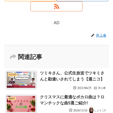
AD
井上春
関連記事
ツミキさん、公式生放送でツキミさ
ボカロP
んと勘違いされてしまう【週ニコ】
2021/06/25
井上春
クリスマスに最適なボカロ曲は？ロ
曲紹介
マンチックな曲5選ご紹介!
2024/11/24
しょうご3