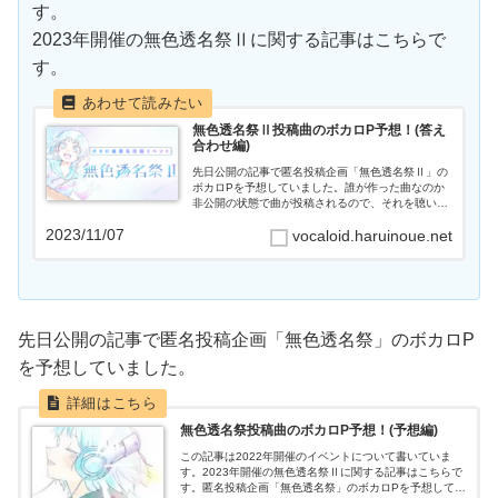
す。
2023年開催の無色透名祭Ⅱに関する記事はこちらで
す。
無色透名祭Ⅱ投稿曲のボカロP予想！(答え
合わせ編)
先日公開の記事で匿名投稿企画「無色透名祭Ⅱ」の
ボカロPを予想していました。誰が作った曲なのか
非公開の状態で曲が投稿されるので、それを聴いて
誰が作ったものなのか予想するというものです。11
2023/11/07
vocaloid.haruinoue.net
月5日20時にネタバレシートが公開されたので、今
回予想...
先日公開の記事で匿名投稿企画「無色透名祭」のボカロP
を予想していました。
無色透名祭投稿曲のボカロP予想！(予想編)
この記事は2022年開催のイベントについて書いていま
す。2023年開催の無色透名祭Ⅱに関する記事はこちらで
す。匿名投稿企画「無色透名祭」のボカロPを予想してみ