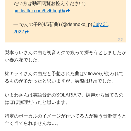
たい方は動画閲覧お控えください）
pic.twitter.com/hvf6tieg0x
— でんの子P(4/6新曲) (@dennoko_p)
July 31,
2022
梨本ういさんの曲も初音ミクで絞って探そうとしましたが
小春六花でした。
柊キライさんの曲だと予想された曲はv flowerが使われて
るものが多かったと思いますが、実際はRyoでした。
いよわさんは英語音源のSOLARIAで、調声から当てるの
はほぼ無理だったと思います。
特定のボーカルのイメージが付いてる人が違う音源使うと
全く当てられませんね…。