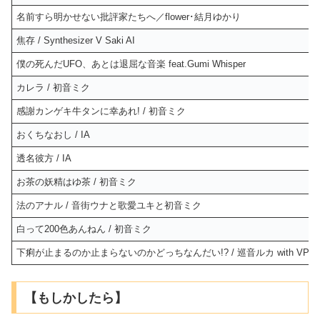
名前すら明かせない批評家たちへ／flower･結月ゆかり
焦存 / Synthesizer V Saki AI
僕の死んだUFO、あとは退屈な音楽 feat.Gumi Whisper
カレラ / 初音ミク
感謝カンゲキ牛タンに幸あれ! / 初音ミク
おくちなおし / IA
透名彼方 / IA
お茶の妖精はゆ茶 / 初音ミク
法のアナル / 音街ウナと歌愛ユキと初音ミク
白って200色あんねん / 初音ミク
下痢が止まるのか止まらないのかどっちなんだい!? / 巡音ルカ with VP
【もしかしたら】