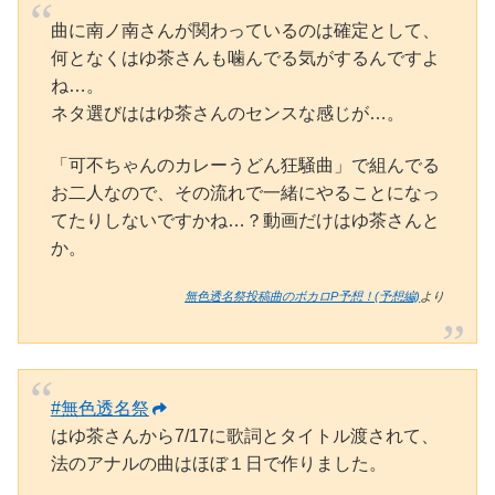
曲に南ノ南さんが関わっているのは確定として、
何となくはゆ茶さんも噛んでる気がするんですよ
ね…。
ネタ選びははゆ茶さんのセンスな感じが…。
「可不ちゃんのカレーうどん狂騒曲」で組んでる
お二人なので、その流れで一緒にやることになっ
てたりしないですかね…？動画だけはゆ茶さんと
か。
無色透名祭投稿曲のボカロP予想！(予想編)
より
#無色透名祭
はゆ茶さんから7/17に歌詞とタイトル渡されて、
法のアナルの曲はほぼ１日で作りました。