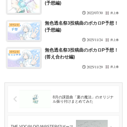
(予想編)
2022/07/30
井上春
無色透名祭3投稿曲のボカロP予想！
イベント
(予想編)
2025/11/24
井上春
無色透名祭3投稿曲のボカロP予想！
イベント
(答え合わせ編)
2025/11/29
井上春
8月の課題曲「夏の魔法」のオリジナ
ル振り付けまとめてみた
THE VOC@LOiD M@STER47(ボーマ