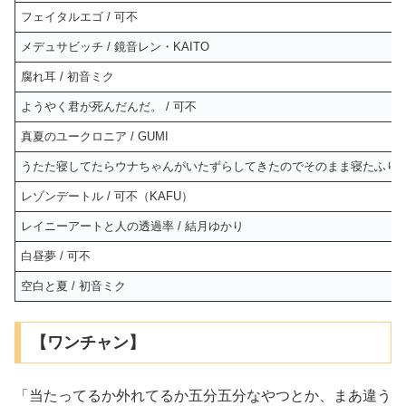
フェイタルエゴ / 可不
メデュサビッチ / 鏡音レン・KAITO
腐れ耳 / 初音ミク
ようやく君が死んだんだ。 / 可不
真夏のユークロニア / GUMI
うたた寝してたらウナちゃんがいたずらしてきたのでそのまま寝たふりを続
レゾンデートル / 可不（KAFU）
レイニーアートと人の透過率 / 結月ゆかり
白昼夢 / 可不
空白と夏 / 初音ミク
【ワンチャン】
「当たってるか外れてるか五分五分なやつとか、まあ違う