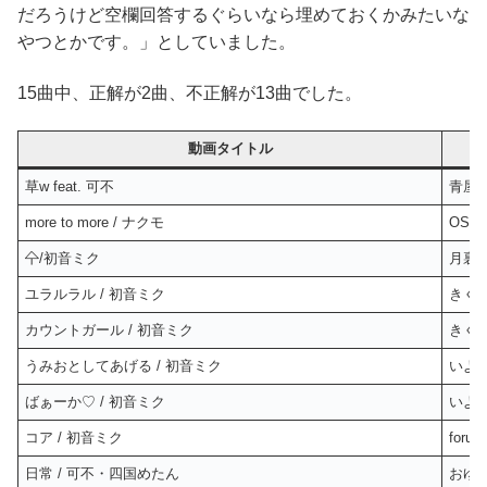
だろうけど空欄回答するぐらいなら埋めておくかみたいな
やつとかです。」としていました。
15曲中、正解が2曲、不正解が13曲でした。
動画タイトル
草w feat. 可不
青屋
more to more / ナクモ
OSTER
㐃/初音ミク
月裏
ユラルラル / 初音ミク
きく
カウントガール / 初音ミク
きく
うみおとしてあげる / 初音ミク
いよ
ばぁーか♡ / 初音ミク
いよ
コア / 初音ミク
forute
日常 / 可不・四国めたん
おゆ