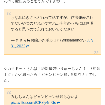
んの可能性あると思うんですよね…。
ちなみにきさらどれって話ですが、作者発表され
てないやつのどれかですね…今年のうちには判明
すると思うので忘れておいてください
— きさら🐇お絵かきボカロP (@kisalaundry)
July
31, 2022
シカクドットさんは「絶対最強いりゅーじょん！！ / 初音
ミク」かと思ったら「ビャンビャン麺 / 音街ウナ」でし
た。
みむちゃんはビャンビャン麺知らないよ
pic.twitter.com/fCPzfy4mGo