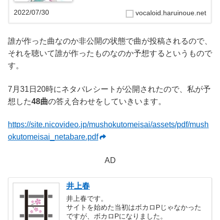
ました！約3000曲が匿名で投稿され、作者が誰なのかは
現時点では公開されていません...
2022/07/30
vocaloid.haruinoue.net
誰が作った曲なのか非公開の状態で曲が投稿されるので、
それを聴いて誰が作ったものなのか予想するというもので
す。
7月31日20時にネタバレシートが公開されたので、私が予
想した
48曲
の答え合わせをしていきいます。
https://site.nicovideo.jp/mushokutomeisai/assets/pdf/mush
okutomeisai_netabare.pdf
AD
井上春
井上春です。
サイトを始めた当初はボカロPじゃなかった
ですが、ボカロPになりました。