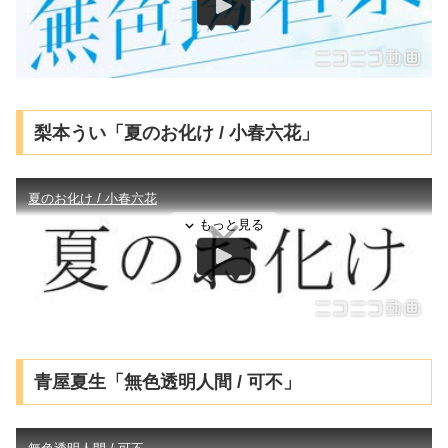
梨本うい「夏のお化け / 小春六花」
青屋夏生「無色透明人間 / 可不」