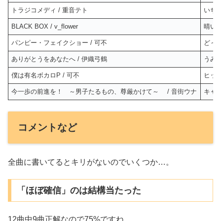
トラジコメディ / 重音テト
いち
BLACK BOX / v_flower
晴い
パンピー・フェイクショー / 可不
ど～
ありがとうをあなたへ / 伊織弓鶴
うみ
僕は有名ボカロP / 可不
ヒッ
今一歩の前進を！ ～男子たるもの、尊厳かけて～ / 音街ウナ
キャ
コメントなど
全曲に書いてるとキリがないのでいくつか…。
「ほぼ確信」のは結構当たった
12曲中9曲正解なので75%ですね。