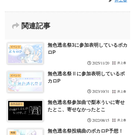
関連記事
無色透名祭3に参加表明しているボカ
イベント
ロP
2025/11/20
井上春
無色透名祭Ⅱに参加表明しているボ
イベント
カロP
2023/10/31
井上春
無色透名祭参加曲で梨本ういに寄せ
自作品語り
たとこ、寄せなかったとこ
2022/08/15
井上春
無色透名祭投稿曲のボカロP予想！
考察