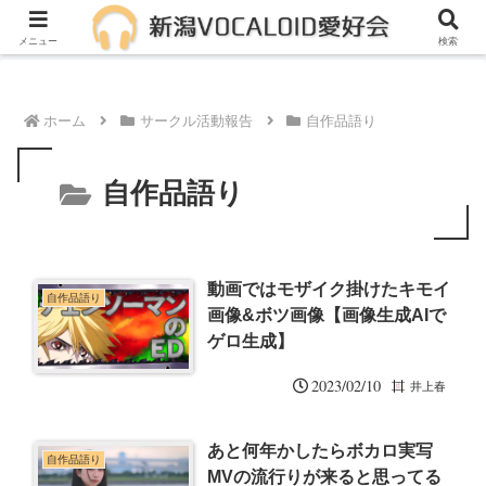
メンバー募集中！一緒に活動しませんか？
メニュー
検索
ホーム
サークル活動報告
自作品語り
自作品語り
動画ではモザイク掛けたキモイ
自作品語り
画像&ボツ画像【画像生成AIで
ゲロ生成】
2023/02/10
井上春
あと何年かしたらボカロ実写
自作品語り
MVの流行りが来ると思ってる