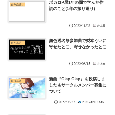
ボカロP歴1年の間で学んだ作
自作品語り
詞のこと(1年の振り返り)
2022/11/08
井上春
無色透名祭参加曲で梨本ういに
自作品語り
寄せたとこ、寄せなかったとこ
2022/08/15
井上春
新曲『Clap Clap』を投稿しま
自作品語り
した＆サークルメンバー募集に
ついて
2022/03/27
PENGUIN HOUSE