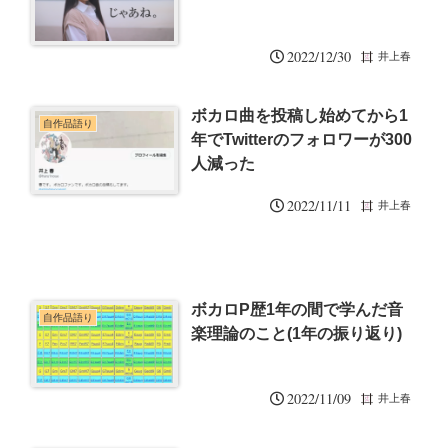
2022/12/30
井上春
ボカロ曲を投稿し始めてから1
自作品語り
年でTwitterのフォロワーが300
人減った
2022/11/11
井上春
ボカロP歴1年の間で学んだ音
自作品語り
楽理論のこと(1年の振り返り)
2022/11/09
井上春