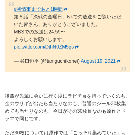
#初情事まであと1時間
第５話「決戦の金曜日」tvkでの放送をご覧いただ
いた皆さん、ありがとうございました。
MBSでの放送は24:59〜
よろしくお願いします。
pic.twitter.com/DjhN0ZM5gs
— 谷口恒平 (@taniguchikohei)
August 19, 2021
後輩が先輩に会いに行く度にラビチョを持っていくのも、
金のウサギが出たら当たりなのも、普通のシール30枚集
めても当たりなのも、今日がその30枚目なのも原作とド
ラマで同じです。
ただ30枚については原作では「こっそり集めていた」も