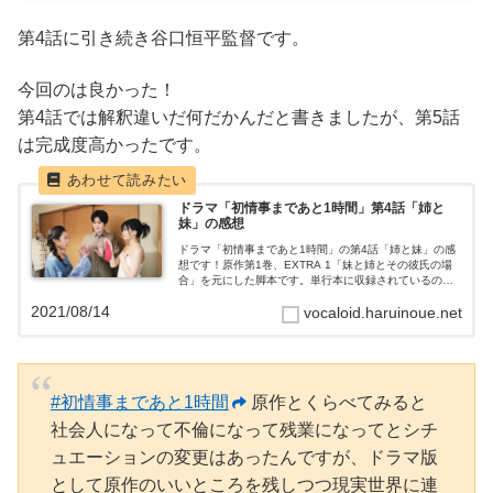
第4話に引き続き谷口恒平監督です。
今回のは良かった！
第4話では解釈違いだ何だかんだと書きましたが、第5話
は完成度高かったです。
ドラマ「初情事まであと1時間」第4話「姉と
妹」の感想
ドラマ「初情事まであと1時間」の第4話「姉と妹」の感
想です！原作第1巻、EXTRA 1「妹と姉とその彼氏の場
合」を元にした脚本です。単行本に収録されているのと
は若干違いますが、Pixivでも見れます。作品情報姉と妹
2021/08/14
vocaloid.haruinoue.net
あらすじ姉の瑞穂（青山美郷...
#初情事まであと1時間
原作とくらべてみると
社会人になって不倫になって残業になってとシチ
ュエーションの変更はあったんですが、ドラマ版
として原作のいいところを残しつつ現実世界に連