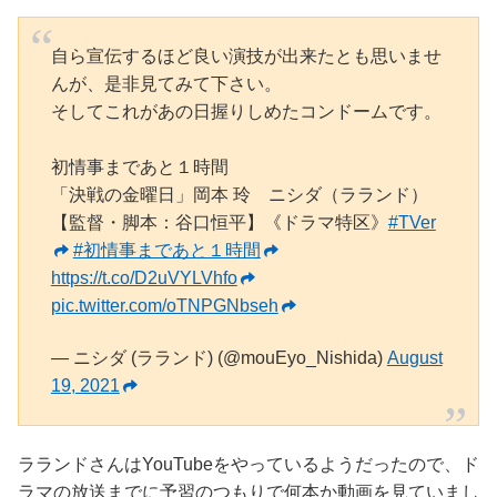
自ら宣伝するほど良い演技が出来たとも思いませ
んが、是非見てみて下さい。
そしてこれがあの日握りしめたコンドームです。
初情事まであと１時間
「決戦の金曜日」岡本 玲 ニシダ（ラランド）
【監督・脚本：谷口恒平】《ドラマ特区》
#TVer
#初情事まであと１時間
https://t.co/D2uVYLVhfo
pic.twitter.com/oTNPGNbseh
— ニシダ (ラランド) (@mouEyo_Nishida)
August
19, 2021
ラランドさんはYouTubeをやっているようだったので、ド
ラマの放送までに予習のつもりで何本か動画を見ていまし