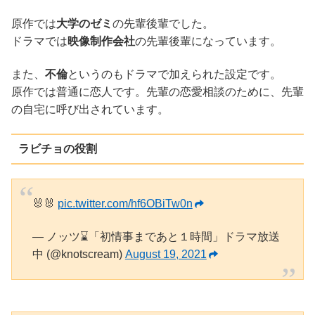
原作では
大学のゼミ
の先輩後輩でした。
ドラマでは
映像制作会社
の先輩後輩になっています。
また、
不倫
というのもドラマで加えられた設定です。
原作では普通に恋人です。先輩の恋愛相談のために、先輩
の自宅に呼び出されています。
ラビチョの役割
🐰🐰
pic.twitter.com/hf6OBiTw0n
— ノッツ⌛「初情事まであと１時間」ドラマ放送
中 (@knotscream)
August 19, 2021