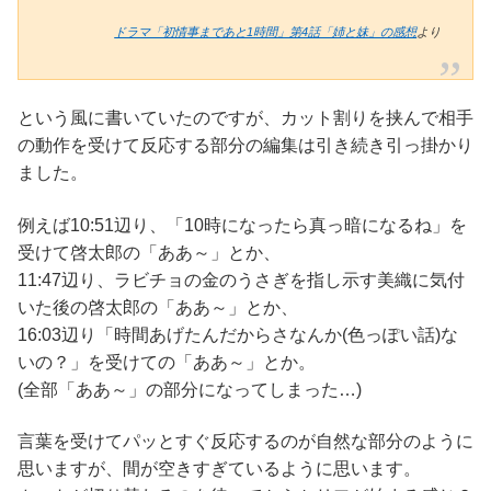
ドラマ「初情事まであと1時間」第4話「姉と妹」の感想
より
という風に書いていたのですが、カット割りを挟んで相手
の動作を受けて反応する部分の編集は引き続き引っ掛かり
ました。
例えば10:51辺り、「10時になったら真っ暗になるね」を
受けて啓太郎の「ああ～」とか、
11:47辺り、ラビチョの金のうさぎを指し示す美織に気付
いた後の啓太郎の「ああ～」とか、
16:03辺り「時間あげたんだからさなんか(色っぽい話)な
いの？」を受けての「ああ～」とか。
(全部「ああ～」の部分になってしまった…)
言葉を受けてパッとすぐ反応するのが自然な部分のように
思いますが、間が空きすぎているように思います。