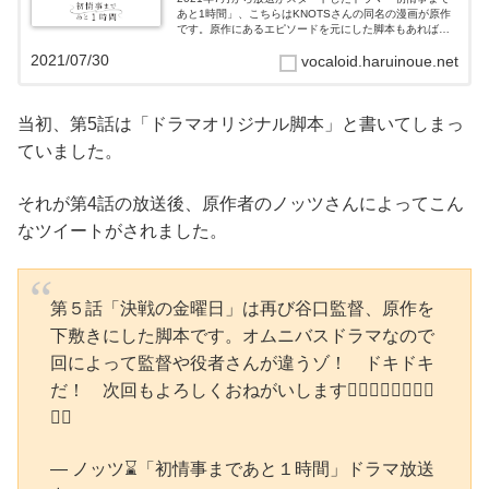
あと1時間」、こちらはKNOTSさんの同名の漫画が原作
です。原作にあるエピソードを元にした脚本もあれば、
ドラマオリジナルの脚本もあるようです。全8話につい
2021/07/30
vocaloid.haruinoue.net
て、原作の何巻のどこに収録されて...
当初、第5話は「ドラマオリジナル脚本」と書いてしまっ
ていました。
それが第4話の放送後、原作者のノッツさんによってこん
なツイートがされました。
第５話「決戦の金曜日」は再び谷口監督、原作を
下敷きにした脚本です。オムニバスドラマなので
回によって監督や役者さんが違うゾ！ ドキドキ
だ！ 次回もよろしくおねがいします🙇‍♂️🙇‍♂️🙇‍♂️🙇‍♂️
🙇‍♂️
— ノッツ⌛「初情事まであと１時間」ドラマ放送