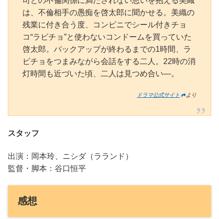
司との不倫関係に満たされない思いを抱える美織
は、不倫相手の愚痴を啓太郎に聞かせる。美織の
残業に付き合う度、コンビニでシール付きチョ
コ“ラビチョ”と使わないコンドームを買っていた
啓太郎。バックアップが終わるまでの1時間、ラ
ビチョをつまみながら会話をする二人。22時の消
灯時間も近づいた頃、二人は見つめ合い―。
ドラマ公式サイト
より
スタッフ
出演：岡本玲、ニシダ（ラランド）
監督・脚本：谷口恒平
感想