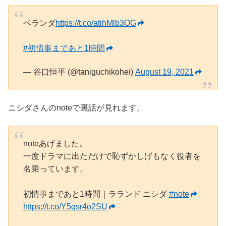
ベランダ
https://t.co/atihMlb3OG
#初情事まであと1時間
— 谷口恒平 (@taniguchikohei)
August 19, 2021
ニシダさんのnoteで裏話が見れます。
noteあげました。
一度ドラマに出ただけで恥ずかしげもなく役者を
名乗っています。
初情事まであと1時間｜ラランド ニシダ
#note
https://t.co/Y5qsr4o2SU