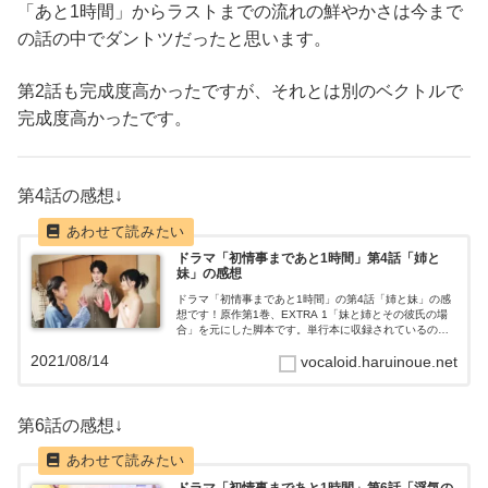
「あと1時間」からラストまでの流れの鮮やかさは今まで
の話の中でダントツだったと思います。
第2話も完成度高かったですが、それとは別のベクトルで
完成度高かったです。
第4話の感想↓
ドラマ「初情事まであと1時間」第4話「姉と
妹」の感想
ドラマ「初情事まであと1時間」の第4話「姉と妹」の感
想です！原作第1巻、EXTRA 1「妹と姉とその彼氏の場
合」を元にした脚本です。単行本に収録されているのと
は若干違いますが、Pixivでも見れます。作品情報姉と妹
2021/08/14
vocaloid.haruinoue.net
あらすじ姉の瑞穂（青山美郷...
第6話の感想↓
ドラマ「初情事まであと1時間」第6話「浮気の