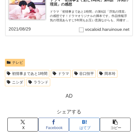
理屈」の感想
ドラマ「初情事まであと1時間」の第6話「浮気の理屈」
の感想です！ドラマオリジナルの脚本です。作品情報浮
気の理屈あらすじ5年間もお互い意識ながらも、同棲する
パートナーの手前その気持ちを隠してきた浩二（中尾明
2021/08/29
vocaloid.haruinoue.net
慶）と智子（さとうほなみ）。ある晩酔...
テレビ
初情事まであと1時間
ドラマ
谷口恒平
岡本玲
ニシダ
ラランド
AD
シェアする
X
Facebook
はてブ
コピー