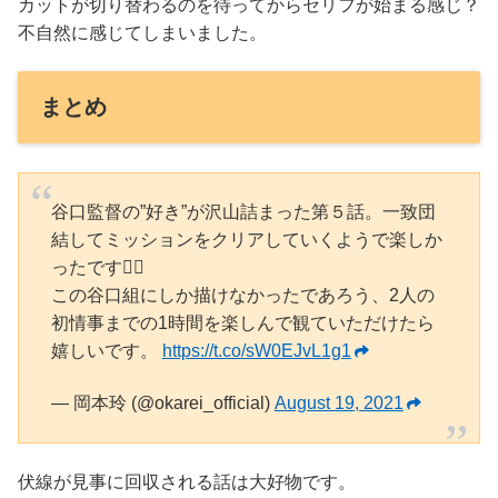
カットが切り替わるのを待ってからセリフが始まる感じ？
不自然に感じてしまいました。
まとめ
谷口監督の”好き”が沢山詰まった第５話。一致団
結してミッションをクリアしていくようで楽しか
ったです❤️‍🔥
この谷口組にしか描けなかったであろう、2人の
初情事までの1時間を楽しんで観ていただけたら
嬉しいです。
https://t.co/sW0EJvL1g1
— 岡本玲 (@okarei_official)
August 19, 2021
伏線が見事に回収される話は大好物です。