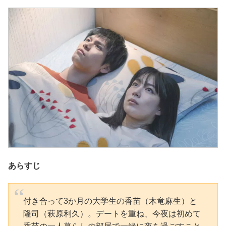
あらすじ
付き合って3か月の大学生の香苗（木竜麻生）と
隆司（萩原利久）。デートを重ね、今夜は初めて