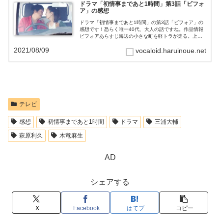
ドラマ「初情事まであと1時間」第3話「ビフォ
ア」の感想
ドラマ「初情事まであと1時間」の第3話「ビフォア」の
感想です！恐らく唯一40代、大人の話ですね。作品情報
ビフォアあらすじ海辺の小さな町を軽トラが走る。上田
（大森南朋）は三代続く酒屋の店主、青木（松雪泰子）
2021/08/09
vocaloid.haruinoue.net
はその店でパート店員として働いている...
テレビ
感想
初情事まであと1時間
ドラマ
三浦大輔
萩原利久
木竜麻生
AD
シェアする
X
Facebook
はてブ
コピー