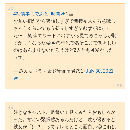
#初情事まであと1時間
2話
お互い初だから緊張しすぎで間接キスすら意識し
ちゃうくらいでもう初々しすぎてむずがゆかっ
た〜！笑 全てワードに出すから見てるこっちが恥
ずかしくなった😂今の時代であそこまで初々しい
のはあんまりないだろうけど2人とも可愛かった
（笑）
— みん☺︎ドラマ垢 (@mmmn4791)
July 30, 2021
好きなキャスト、監督いて見てみたらおもしろか
った。すごい緊張感あるんだけど、度が過ぎると
彼女が「は？」ってキレるところ面白い😂これは