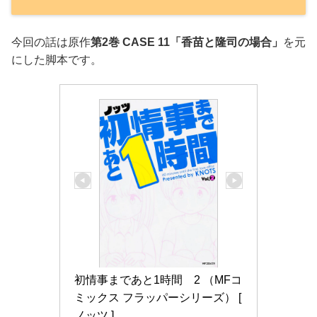
今回の話は原作
第2巻 CASE 11「香苗と隆司の場合」
を元
にした脚本です。
初情事まであと1時間　2 （MFコ
ミックス フラッパーシリーズ） [ 
ノッツ ]