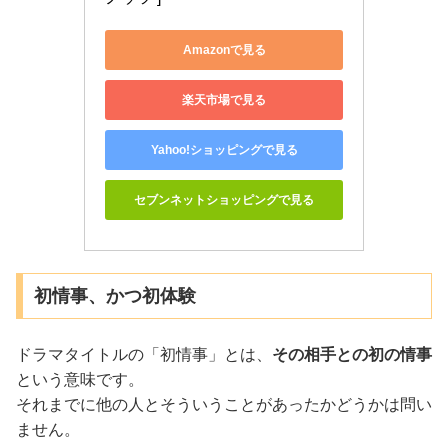
Amazonで見る
楽天市場で見る
Yahoo!ショッピングで見る
セブンネットショッピングで見る
初情事、かつ初体験
ドラマタイトルの「初情事」とは、
その相手との初の情事
という意味です。
それまでに他の人とそういうことがあったかどうかは問い
ません。