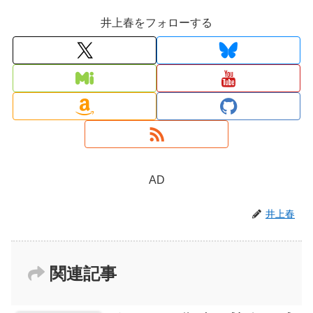
井上春をフォローする
AD
井上春
関連記事