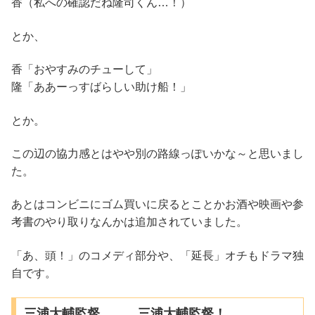
香（私への確認だね隆司くん…！）
とか、
香「おやすみのチューして」
隆「ああーっすばらしい助け船！」
とか。
この辺の協力感とはやや別の路線っぽいかな～と思いまし
た。
あとはコンビニにゴム買いに戻るとことかお酒や映画や参
考書のやり取りなんかは追加されていました。
「あ、頭！」のコメディ部分や、「延長」オチもドラマ独
自です。
三浦大輔監督。……三浦大輔監督！