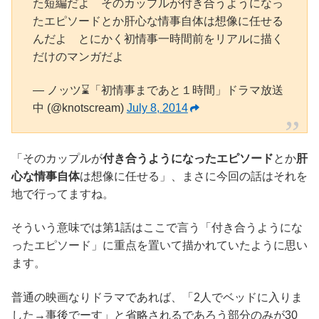
た短編だよ そのカップルが付き合うようになっ
たエピソードとか肝心な情事自体は想像に任せる
んだよ とにかく初情事一時間前をリアルに描く
だけのマンガだよ
— ノッツ⌛「初情事まであと１時間」ドラマ放送
中 (@knotscream)
July 8, 2014
「そのカップルが
付き合うようになったエピソード
とか
肝
心な情事自体
は想像に任せる」、まさに今回の話はそれを
地で行ってますね。
そういう意味では第1話はここで言う「付き合うようにな
ったエピソード」に重点を置いて描かれていたように思い
ます。
普通の映画なりドラマであれば、「2人でベッドに入りま
した→事後でーす」と省略されるであろう部分のみが30