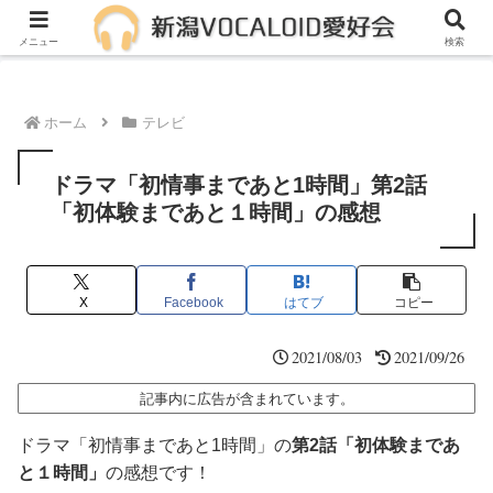
メンバー募集中！一緒に活動しませんか？
メニュー
検索
ホーム
テレビ
ドラマ「初情事まであと1時間」第2話
「初体験まであと１時間」の感想
X
Facebook
はてブ
コピー
2021/08/03
2021/09/26
記事内に広告が含まれています。
ドラマ「初情事まであと1時間」の
第2話「初体験まであ
と１時間」
の感想です！